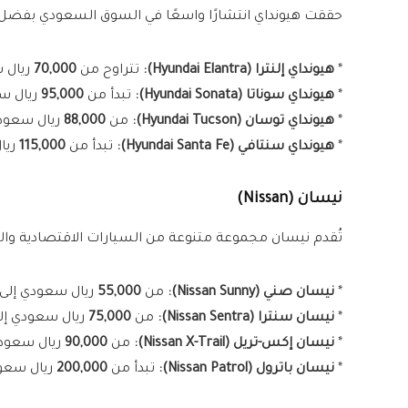
حققت هيونداي انتشارًا واسعًا في السوق السعودي بفضل 
*
هيونداي إلنترا (Hyundai Elantra):
تتراوح من
70,000
ريال 
*
هيونداي سوناتا (Hyundai Sonata):
تبدأ من
95,000
ريال س
*
هيونداي توسان (Hyundai Tucson):
من
88,000
ريال سعود
*
هيونداي سنتافي (Hyundai Santa Fe):
تبدأ من
115,000
ريا
نيسان (Nissan)
تُقدم نيسان مجموعة متنوعة من السيارات الاقتصادية والعا
*
نيسان صني (Nissan Sunny):
من
55,000
ريال سعودي إلى
*
نيسان سنترا (Nissan Sentra):
من
75,000
ريال سعودي إل
*
نيسان إكس-تريل (Nissan X-Trail):
من
90,000
ريال سعود
*
نيسان باترول (Nissan Patrol):
تبدأ من
200,000
ريال سعو