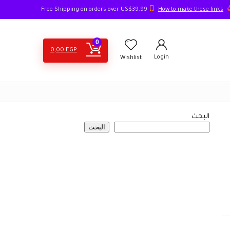
How to make these links
Free Shipping on orders over US$39.99
0
0,00
EGP
Login
Wishlist
البحث
البحث