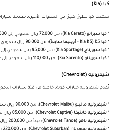
كيا (Kia)
شهدت كيا تطورًا كبيرًا في السنوات الأخيرة، مقدمة سيار
*
كيا سيراتو (Kia Cerato):
من
72,000
ريال سعودي إلى
000
*
كيا K5 (Kia K5 – أوبتيما سابقاً):
من
90,000
ريال سعودي 
*
كيا سبورتاج (Kia Sportage):
من
95,000
ريال سعودي إلى
*
كيا سورينتو (Kia Sorento):
من
110,000
ريال سعودي إلى
0
شيفروليه (Chevrolet)
تُقدم شيفروليه خيارات قوية، خاصة في فئة سيارات الدفع ا
*
شيفروليه ماليبو (Chevrolet Malibu):
من
90,000
ريال سع
*
شيفروليه كابتيفا (Chevrolet Captiva):
من
85,000
ريال س
*
شيفروليه تاهو (Chevrolet Tahoe):
تبدأ من
200,000
ريال
*
شيفروليه سوبربان (Chevrolet Suburban):
من
220,000
ري