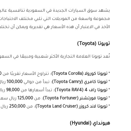
يشهد سوق السيارات الجديدة في السعودية تنافسية عالية
مجموعة واسعة من الموديلات التي تلبي مختلف الاحتياجات 
الأخذ في الاعتبار أن هذه الأسعار هي تقديرية ويمكن أن تختل
تويوتا (Toyota)
تُعد تويوتا العلامة التجارية الأكثر شعبية ومبيعًا في السع
*
تويوتا كورولا (Toyota Corolla):
تتراوح الأسعار تقريبًا من
0
*
تويوتا كامري (Toyota Camry):
تبدأ من حوالي
100,000
ريا
*
تويوتا راف 4 (Toyota RAV4):
تبدأ أسعارها من
98,000
ريا
*
تويوتا فورتشنر (Toyota Fortuner):
من
125,000
ريال سعو
*
تويوتا لاند كروزر (Toyota Land Cruiser):
من
250,000
ريال
هيونداي (Hyundai)