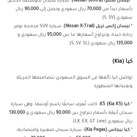
*
نيسان سنترا (Nissan Sentra):
سيارة سيدان متوسطة الحجم،
بأسعار تبدأ من
70,000
ريال سعودي وتصل إلى
90,000
ريال
سعودي (S, SV).
*
نيسان إكس تريل (Nissan X-Trail):
سيارة SUV مدمجة توفر
رحابة جيدة، وتتراوح أسعارها ما بين
95,000
ريال سعودي و
135,000
ريال سعودي (S, SV, SL).
كيا (Kia)
تواصل كيا تألقها في السوق السعودي بتصاميمها الجريئة
وتقنياتها المتطورة.
*
كيا K5 (Kia K5):
كانت تُعرف سابقًا باسم أوبتيما، وهي سيارة
سيدان أنيقة بأسعار تتراوح بين
90,000
ريال سعودي و
130,000
ريال سعودي (LX, EX, GT Line).
*
كيا بيجاس (Kia Pegas):
سيارة سيدان صغيرة واقتصادية،