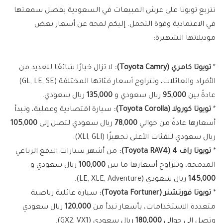
تتربع تويوتا على عرش المبيعات في السعودية بفضل سمعتها
في الاعتمادية وقوة التحمل. إليكم لمحة عن أسعار بعض
موديلاتها الشهيرة:
*
تويوتا كامري (Toyota Camry):
لا تزال خيارًا شائعًا للعديد من
الأفراد والعائلات، وتتراوح أسعار فئاتها المختلفة (GL, LE, SE)
عادةً بين
95,000
ريال سعودي و
135,000
ريال سعودي.
*
تويوتا كورولا (Toyota Corolla):
سيارة اقتصادية وعملية، وتبدأ
أسعارها عادةً من حوالي
78,000
ريال سعودي لتصل إلى
105,000
ريال سعودي للفئات الأعلى تجهيزًا (XLI, GLI).
*
تويوتا راف 4 (Toyota RAV4):
من أشهر سيارات الدفع الرباعي
المدمجة، وتتراوح أسعارها ما بين
100,000
ريال سعودي و
145,000
ريال سعودي (LE, XLE, Adventure).
*
تويوتا فورتشنر (Toyota Fortuner):
سيارة عائلية رياضية
متعددة الاستخدامات، بأسعار تبدأ من
120,000
ريال سعودي
وتصل إلى حوالي
180,000
ريال سعودي (GX2, VX1).