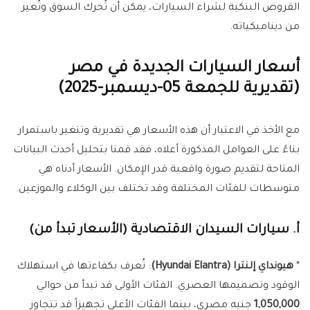
القروض البنكية لشراء السيارات، يمكن أن تُحرك السوق وتُغير
من ديناميكياته.
أسعار السيارات الجديدة في مصر
(تقديرية للجمعة 05-ديسمبر-2025)
مع الأخذ في الاعتبار أن هذه الأسعار هي تقديرية وتتغير باستمرار
بناءً على العوامل المذكورة أعلاه، فقد قمنا بتحليل أحدث البيانات
المتاحة لتقديم صورة واقعية قدر الإمكان. الأسعار أدناه هي
متوسطات للفئات المختلفة وقد تختلف بين الوكلاء والموزعين.
أ. سيارات السيدان الاقتصادية (الأسعار تبدأ من)
*
هيونداي إلنترا (Hyundai Elantra)
: تُعرف بكفاءتها في استهلاك
الوقود وتصميمها العصري. الفئات الأولى قد تبدأ من حوالي
1,050,000
جنيه مصري، بينما الفئات الأعلى تجهيزاً قد تتجاوز