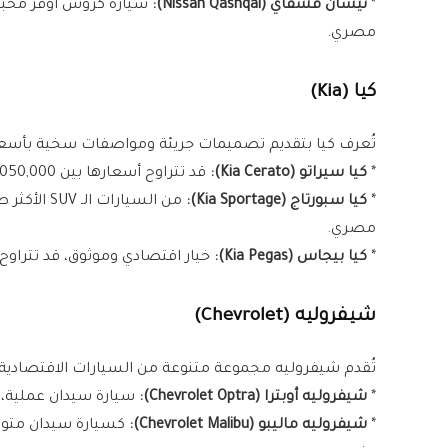
*
نيسان قشقاي (Nissan Qashqai):
مصري.
كيا (Kia)
تُعرف كيا بتقديم تصميمات جريئة ومواصفات سخية بأسعا
*
كيا سيراتو (Kia Cerato):
قد تتراوح أسعارها بين 1,050,000 جنيه و1,400,000 جنيه مصري.
*
كيا سبورتاج (Kia Sportage):
مصري.
*
كيا بيجاس (Kia Pegas):
خيار اقتصادي وموثوق، قد تتراوح أسعارها بين 800,000 جن
شيفروليه (Chevrolet)
تُقدم شيفروليه مجموعة متنوعة من السيارات الاقتصادية وا
*
شيفروليه أوبترا (Chevrolet Optra):
سيارة سيدان عملية، قد تجدها بأسعار 
*
شيفروليه ماليبو (Chevrolet Malibu):