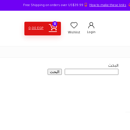
How to make these links
Free Shipping on orders over US$39.99
0
0,00
EGP
Login
Wishlist
البحث
البحث