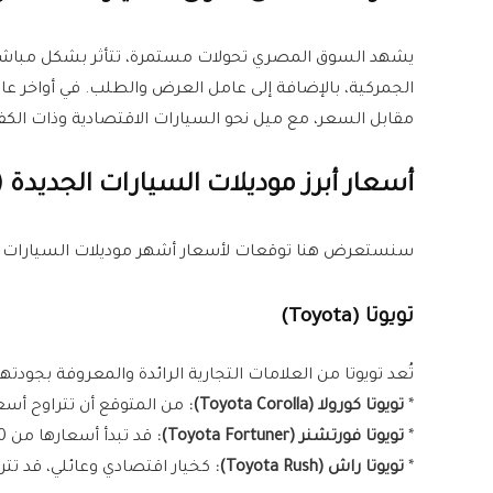
يشهد السوق المصري تحولات مستمرة، تتأثر بشكل مباشر
مقابل السعر، مع ميل نحو السيارات الاقتصادية وذات الكف
أسعار أبرز موديلات السيارات الجديدة (
سنستعرض هنا توقعات لأسعار أشهر موديلات السيارات الج
تويوتا (Toyota)
تُعد تويوتا من العلامات التجارية الرائدة والمعروفة بجودت
*
تويوتا كورولا (Toyota Corolla):
من المتوقع أن تتراوح أسعارها للفئات المختلف
*
تويوتا فورتشنر (Toyota Fortuner):
قد تبدأ أسعارها من 2,500,000 جنيه وتصل إلى 3,000,000 جنيه مصري للفئات الأعلى.
*
تويوتا راش (Toyota Rush):
كخيار اقتصادي وعائلي، قد تتراوح أسعارها بين 50,000