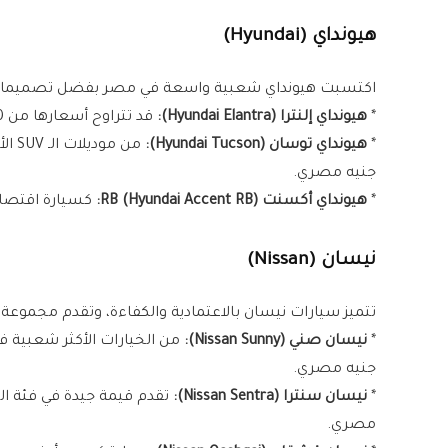
هيونداي (Hyundai)
اكتسبت هيونداي شعبية واسعة في مصر بفضل تصميماتها 
*
هيونداي إلنترا (Hyundai Elantra):
قد تتراوح أسعارها من 1,100,000 جنيه إلى 1,450,000 جنيه مصري.
*
هيونداي توسان (Hyundai Tucson):
جنيه مصري.
*
هيونداي أكسنت RB (Hyundai Accent RB):
كسيارة اقتصادية، قد تجدها في
نيسان (Nissan)
تتميز سيارات نيسان بالاعتمادية والكفاءة، وتقدم مجموع
*
نيسان صني (Nissan Sunny):
جنيه مصري.
*
نيسان سنترا (Nissan Sentra):
مصري.