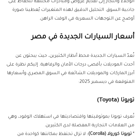
الوكلاء والتجار إلى تقديم عروض ومبادرات مختلفة للحفاظ على
جاذبية السوق. التحليل الدقيق لهذه المتغيرات يُعطينا صورة
أوضح عن التوجهات السعرية في الوقت الراهن.
أسعار السيارات الجديدة في مصر
تُعدّ السيارات الجديدة محط أنظار الكثيرين، حيث يبحثون عن
أحدث الموديلات بأقصى درجات الأمان والرفاهية. إليكم نظرة على
أبرز الماركات والموديلات الشائعة في السوق المصري وأسعارها
المتوقعة في ديسمبر 2025:
تويوتا (Toyota)
تُعرف تويوتا بموثوقيتها واقتصاديتها في استهلاك الوقود، وهي
من العلامات التجارية المفضلة لدى الكثيرين.
*
تويوتا كورولا (Corolla):
لا تزال تحتفظ بمكانتها كواحدة من