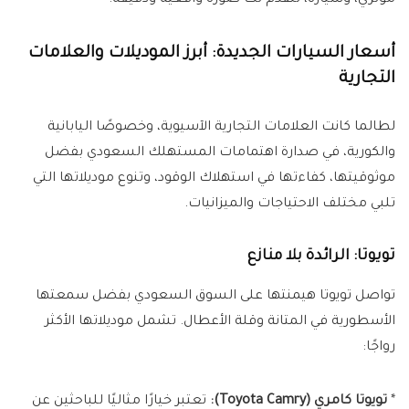
موتري، وسيارة، لنقدم لك صورة واقعية ودقيقة.
أسعار السيارات الجديدة: أبرز الموديلات والعلامات
التجارية
لطالما كانت العلامات التجارية الآسيوية، وخصوصًا اليابانية
والكورية، في صدارة اهتمامات المستهلك السعودي بفضل
موثوقيتها، كفاءتها في استهلاك الوقود، وتنوع موديلاتها التي
تلبي مختلف الاحتياجات والميزانيات.
تويوتا: الرائدة بلا منازع
تواصل تويوتا هيمنتها على السوق السعودي بفضل سمعتها
الأسطورية في المتانة وقلة الأعطال. تشمل موديلاتها الأكثر
رواجًا:
*
تويوتا كامري (Toyota Camry):
تعتبر خيارًا مثاليًا للباحثين عن