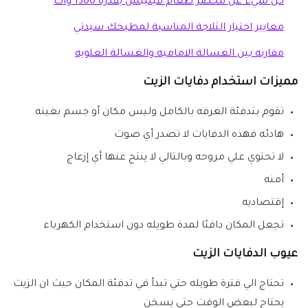
كل شيء عن محضر طعام فيليبس بقدرة 1300 وات
معايير اختيار الثلاجة المناسبة لمطبخك سيدتي
مقارنه بين الغسالة الاماميه والغسالة العلويه
مميزات استخدام دفايات الزيت
تقوم بتدفئة الغرفه بالكامل وليس مكان أو جسم بعينه
هادئه فهذه الدفايات لا تصدر أي صوت
لا تحتوي علي مروحه وبالتالي لا ينتج عنها أي إزعاج
أمنه
إقتصاديه
تجعل المكان دافئا لمدة طويله دون استخدام الكهرباء
عيوب الدفايات الزيت
تحتاج الي فترة طويله حتي تبدأ في تدفئة المكان حيث ان الزيت
يحتاج لبعض الوقت حتي يسخن