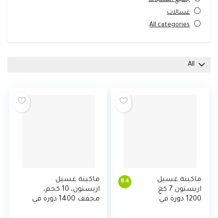
غسالات
All categories
All
ماكينة غسيل
ماكينة غسيل
8.4
اريستون 7 كغ
اريستون، 10 كجم،
1200 دورة في
مجفف 1400 دورة في
الدقيقة ديجيتال
الدقيقة، لون فضي،