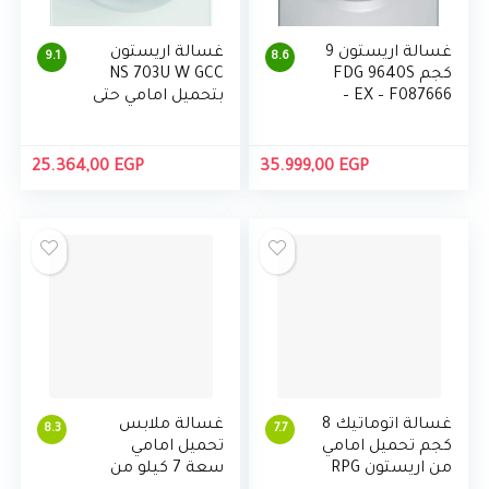
غسالة اريستون 9
غسالة اريستون
9.1
8.6
كجم FDG 9640S
NS 703U W GCC
EX – F087666 –
بتحميل امامي حتى
فضي
7 كجم، 1000
ناتيس، بتقنية
LED، صنعت في
25.364,00
EGP
35.999,00
EGP
بولندا
غسالة اتوماتيك 8
غسالة ملابس
8.3
7.7
كجم تحميل امامي
تحميل امامي
من اريستون RPG
سعة 7 كيلو من