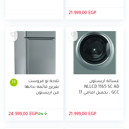
822 SS EX
اريستون
WMG721SEX –
فضي
21.999,00
EGP
غسالة اريستون
ثلاجة نو فروست
7.3
NLLCD 1165 SC AD
بفريزر قائمه بذاتها
GCC ، تحميل امامي 11
من اريستون
كجم NATIS (رعاية
ENTM 18020 F
نشطة) ، فضي ، LCD ،
EX، 342 لتر
انفرتر صنع في ايطاليا
السعر
السع
24.999,00
EGP
21.999,00
EGP
12%
الأصلي
الحال
هو:
هو: