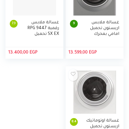
غسالة ملابس
غسالة ملابس
7.3
9
اريستون تحميل
رقمية RPG 9447
امامي بمحرك
SX EX تحميل
انفرتر 7 كجم –
امامي من اريستون
فضي
9 كجم
13.400,00
EGP
13.599,00
EGP
غسالة اوتوماتيك
8.4
اريستون تحميل