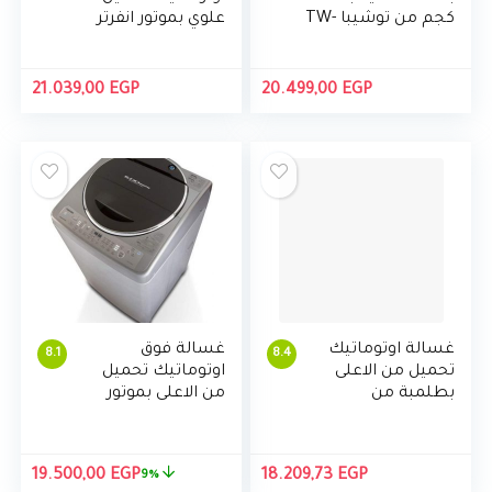
كجم من توشيبا TW-
علوي بموتور انفرتر
G90S2A
من توشيبا AEW-
DG1400SUP(KK)،
13 كجم
21.039,00
EGP
20.499,00
EGP
غسالة اوتوماتيك
غسالة فوق
8.1
8.4
تحميل من الاعلى
اوتوماتيك تحميل
بطلمبة من
من الاعلى بموتور
توشيبا AEW-
SDD انفرتر من
9770SUP، 10 كجم
توشيبا AEW-
– ابيض
DC1300SUP(SS)،
السعر
السع
19.500,00
EGP
18.209,73
EGP
9%
13 كجم