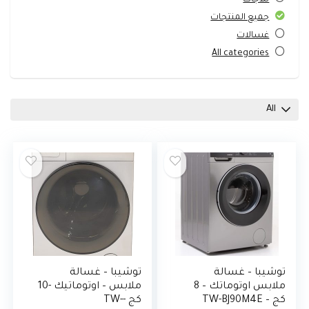
جميع المنتجات
غسالات
All categories
All
توشيبا – غسالة
توشيبا – غسالة
ملابس اوتوماتك – 8
ملابس – اوتوماتيك -10
كج – TW-BJ90M4E
كج -TW-