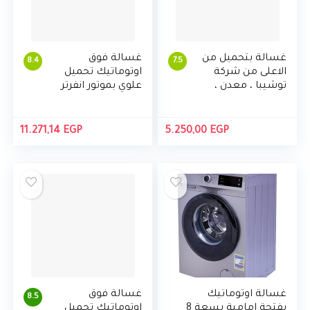
غسالة بتحميل من
غسالة فوق
8.4
7.5
الاعلى من شركة
اوتوماتيك تحميل
توشيبا ، معدن ،
علوي بموتور انفرتر
سعة 7 كغم ، لون
يعمل بالدفع
ابيض – موديل VH-
المباشر من
720
توشيبا AEW-
11.271,14
EGP
5.250,00
EGP
DG1600SUP(SS)،
17 كجم
غسالة اوتوماتيك
غسالة فوق
8.5
بفتحة امامية بسعة 8
اوتوماتيك تحميل