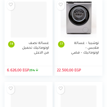
توشيبا – غسالة
غسالة نصف
7.8
7.7
ملابس –
اوتوماتيك تحميل
اوتوماتيك – فضي
من الاعلى
-9 كج -TW-
بموتورين وطلمبة
BJ100M4E(SK)
من توشيبا VH-
720P، 7 كجم –
السعر
السع
6.626,00
EGP
22.500,00
EGP
25%
ابيض
الأصلي
الحال
هو:
هو:
00 EGP.
8.869,00 EGP.