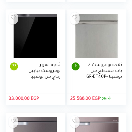
الأصلي
الحال
هو:
هو:
00 EGP.
21.449,00 EGP.
ثلاجة نوفروست 2
ثلاجة انفرتر
7.7
9
باب مسطح من
نوفروست ببابين
توشيبا GR-EF40P-
زجاج من توشيبا
T-C، 378 لتر،
GR-EF51GZ-XK،
شامبين
419 لتر
السعر
السعر
33.000,00
EGP
25.588,00
EGP
10%
الأصلي
الحالي
هو:
هو:
25.588,00 EGP.
28.540,00 EGP.