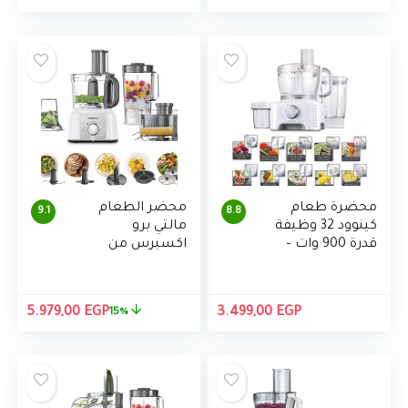
الأصلي
الحال
هو:
هو:
00 EGP.
4.499,00 EGP.
محضرة طعام
محضر الطعام
9.1
8.8
كينوود 32 وظيفة
مالتي برو
قدرة 900 وات –
اكسبرس من
FP730
كينوود – 1000 وات
السعر
السع
5.979,00
EGP
3.499,00
EGP
15%
الأصلي
الحال
هو:
هو:
00 EGP.
6.999,00 EGP.