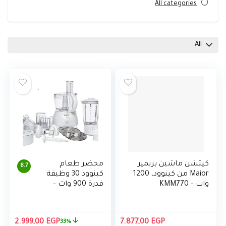
All categories
All
كيتشن ماشين بريمير
محضر طعام
8.7
Maior من كينوود، 1200
كينوود 30 وظيفة
وات – KMM770
قدرة 900 وات –
FP691
السعر
السع
2.999,00
EGP
7.877,00
EGP
33%