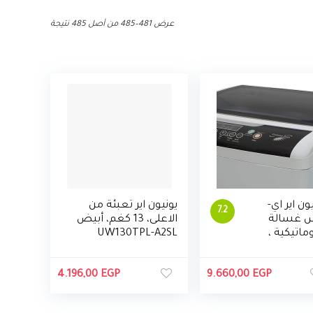
عرض 481–485 من أصل 485 نتيجة
ون اير اي-
يونيون اير تعبئة من
7.2
 غسالة
الاعلى، 13 كغم، أبيض
ماتيكية ،
UW130TPL-A2SL
4.196,00
EGP
9.660,00
EGP