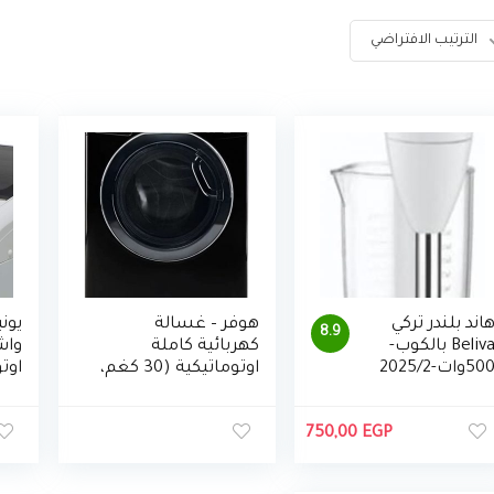
الترتيب الافتراضي
اند بلندر تركي
هوفر – غسالة
يوني
8.9
Beliva بالكوب-
كهربائية كاملة
واش
50وات-2025/2
اوتوماتيكية (30 كغم،
اوتو
DWOT4135AHF7BEG
13كغ ، اوف وايت
Y)
750,00
EGP