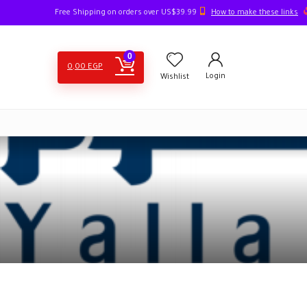
How to make these links
Free Shipping on orders over US$39.99
0
0,00
EGP
Login
Wishlist