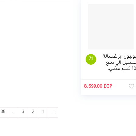
ونيون اير غسالة
7.1
سيل آلي دفع
10 كجم فضي،
UW100TPL
A2S
8.699,00
EGP
38
…
3
2
1
→