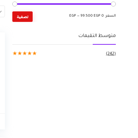
أدنى
أعلى
تصفية
السعر:
0 EGP
99.500 EGP
—
سعر
سعر
متوسط التقيمات
★
★
★
★
★
(242)
ه
0