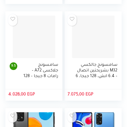
الأصلي
الحال
هو:
هو:
00 EGP.
6.250,00 EGP.
سامسونج جالكسي
سامسونج
9.5
M32 بشريحتين اتصال
جلاكسى A72 –
– 6.4 انش، 128 جيجا، 6
رامات 8 جيجا – 128
جيجا رام، الجيل الرابع
جيجا بايت
4.028,00
EGP
7.075,00
EGP