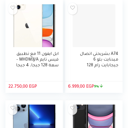
A74 بشريحتي اتصال
ابل ايفون 11 مع تطبيق
ميدنايت بلو 6
فيس تايم MHDM3J/A –
جيجابايت رام 128
سعة 128 جيجا، 4 جيجا
جيجابايت الجيل الرابع
رام، الجيل الرابع ال تي
ال تي اي
اي، شريحة واحدة و
شريحة الاتصال
السعر
السعر
22.750,00
EGP
6.999,00
EGP
9%
الإلكتروني
الأصلي
الحالي
هو:
هو:
6.999,00 EGP.
7.650,00 EGP.