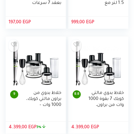
1.5 لتر مع
بعقد 7 سرعات
مطحنتين
خلاط غمر وشملت
BL400/2 من
4 الفولاذ المقاوم
تورنيدو
للصدأ خلاط
197,00
EGP
999,00
EGP
الكعك كريم تقليب
خلاط يدوي مالتي
خلاط يدوي من
9
8.8
كويك 7 بقوة 1000
براون مالتي كويك،
وات من براون،
1000 وات –
بموديل MQ7085x
MQ7085
السعر
السع
4.399,00
EGP
4.399,00
EGP
3%
الأصلي
الحال