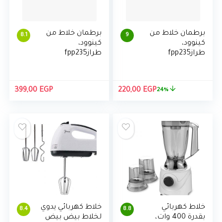
برطمان خلاط من
برطمان خلاط من
8.1
9
كينوود،
كينوود،
طرازfpp235
طرازfpp235
مستورد
مستورد
السعر
السعر
399,00
EGP
220,00
EGP
24%
الأصلي
الحالي
هو:
هو:
220,00 EGP.
290,00 EGP.
خلاط كهربائي
خلاط كهربائي يدوي
8.4
8.8
بقدرة 400 وات،
لخلاط بيض بيض