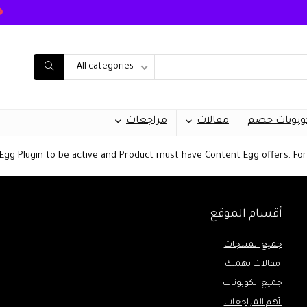
All categories
وبونات خصم
مقالات
مراجعات
Egg Plugin to be active and Product must have Content Egg offers. For 
أقسام الموقع
جميع المنتجات
مقالات تهمـك
جميع الكوبونات
أهم المراجعات