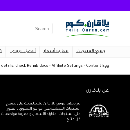
Search
for:
جميع المنتجات
مقارنة أسعار
أفضل عروض
ك
details, check Rehub docs - Affiliate Settings - Content Egg
عن يلاقارن
تم تجهيز موقع يلا قارن لمساعدتك على تصفح
المنتجات المخلتفة على مواقع التسوق ، العثور
على المنتجات، مقارنه الأسعار، و معرفة مواصفات
كل منتج.