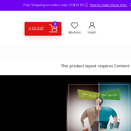
How to make these links
Free Shipping on orders over US$39.99
0
0,00
EGP
Login
Wishlist
This product layout requires Content 