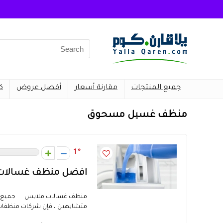
Search
for:
جميع المنتجات
مقارنة أسعار
أفضل عروض
ك
منظف غسيل مسحوق
1
افضل منظف غسالات م
منظف غسالات ملابس جميع منظف
متشابهين ، فإن شركات منظفات 