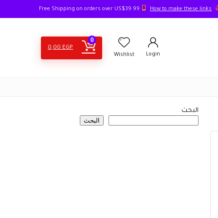
How to make these links
Free Shipping on orders over US$39.99
0
0,00
EGP
Login
Wishlist
البحث
البحث