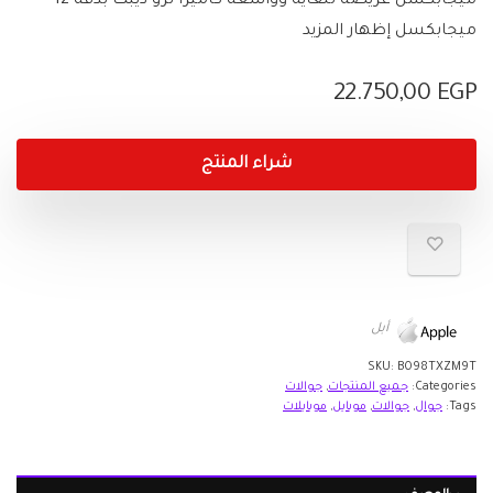
ميجابكسل عريضة للغاية وواسعة كاميرا ترو ديبث بدقة 12
ميجابكسل إظهار المزيد
22.750,00
EGP
شراء المنتج
أبل
SKU:
B098TXZM9T
Categories:
جميع المنتجات
,
جوالات
Tags:
جوال
,
جوالات
,
موبايل
,
موبايلات