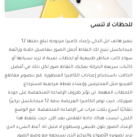
للحظات لا تنسى
يتميز هاتف ابل الذكي بإعداد كاميرا مزدوجة تبلغ دقتها 12
ميجابكسل تتيح لك التقاط أجمل الصور بتفاصيل خلابة ورائعة.
سواء كانت مناظر طبيعية أو لحظات ثمينة لا تريد نسيانها أو
كائنات سريعة الحركة؛ يمكنك التقاط صور لكل ذلك في أفضل
الحالات باستخدام إعدادات الكاميرا المتطورة. قم بتصوير مقاطع
الفيديو مثل المحترفين وإنشاء نقطة مرجعية لاسترجاع
اللحظات المهمة. لن تؤثر ظروف الإضاءة المنخفضة على جودة
صورتك، حيث توفر الكاميرا العريضة بدقة 12 ميجابكسل تركيزًا
تلقائيًا أسرع بثلاث مرات في الإضاءة المنخفضة. مع الوضع
الليلي، ليست هناك حاجة للفلاش بعد الآن، حيث يلتقط هذا
الإعداد الصور بلون طبيعي وسطوع لا مثيل له. أعط الشيء الذي
تريد تصويره الأضواء والتركيز الذي يستحقه مع وضع الصور