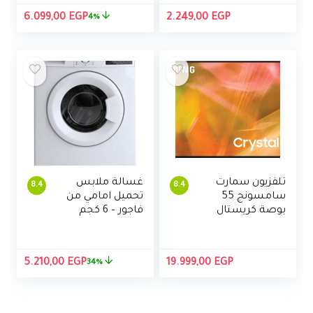
السعر
السع
6.099,00
EGP
2.249,00
EGP
4%
الأصلي
الحالي
هو:
هو:
,00 EGP.
6.350,00 EGP.
تلفزيون سمارت
غسالة ملابس
8.4
8.4
سامسونج 55
تحميل امامي من
بوصة كريستال
فاجور – 6 كجم
UHD 4K سلسلة
AU8000 بتقنية
المدى الديناميكي
السعر
السع
5.210,00
EGP
19.999,00
EGP
34%
العالي HDR مع
الأصلي
الحالي
تطبيق اليكسا
هو:
هو:
مدمج
,00 EGP.
7.895,00 EGP.
(UA55AU8000UX