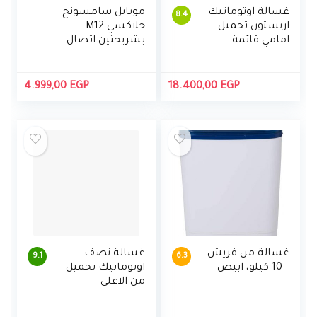
غسالة اوتوماتيك
موبايل سامسونج
8.4
اريستون تحميل
جلاكسي M12
امامي قائمة
بشريحتين اتصال –
بذاتها، سعة 7
6.5 بوصة، 4 جيجابايت
كيلو جرام، محرك
رام، 64 جيجابايت –
انفرتر
اسود
4.999,00
EGP
18.400,00
EGP
غسالة من فريش
غسالة نصف
9.1
6.3
– 10 كيلو، ابيض
اوتوماتيك تحميل
من الاعلى
بموتورين من
توشيبا ، 7 كجم