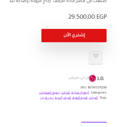
صُنعت في مصر مادة الأرفف: زجاج مزودة بإضاءة ليد
29.500,00
EGP
إشتري الأن
إل جي
,
فريش
SKU:
B0983SPJ5M
Categories:
أجهزة منزلية
,
ثلاجات
,
جميع المنتجات
Tags:
ثلاجات
,
ثلاجة أفقية
,
ثلاجة رأسية
,
ديب فريزر