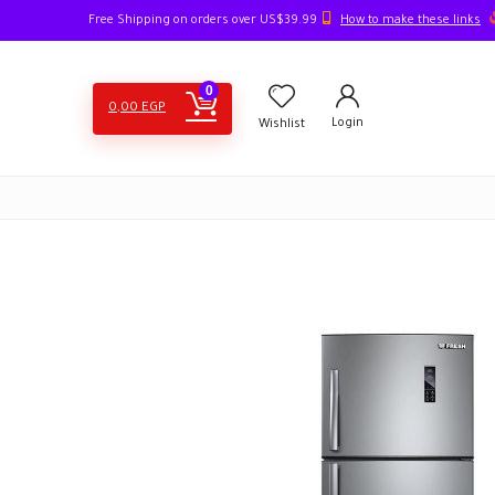
How to make these links
Free Shipping on orders over US$39.99
0
0,00
EGP
Login
Wishlist