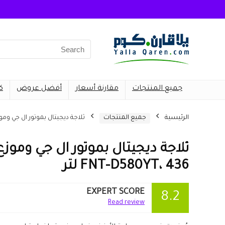
Search
for:
جميع المنتجات
مقارنة أسعار
أفضل عروض
ك
الرئيسية
جميع المنتجات
ثلاجة ديجيتال بموتور ال جي وموزع مياه من 
ثلاجة ديجيتال بموتور ال جي ومو
FNT-D580YT، 436 لتر
EXPERT SCORE
8.2
Read review