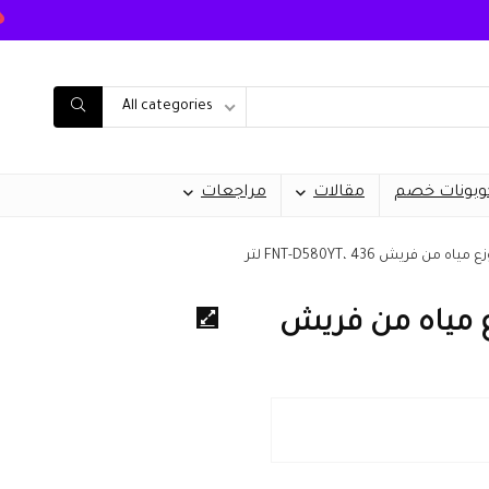
All categories
وبونات خصم
مقالات
مراجعات
فريش FNT-D580YT، 436 لتر
زع مياه من فريش