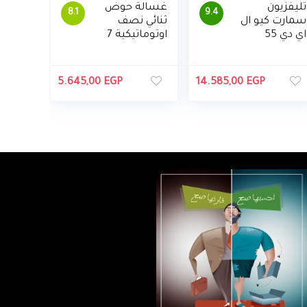
تليفزيون
غسالة حوض
8.1
9.4
سمارت كيو ال
ثنائي نصف
اي دي 55
اوتوماتيكية 7
بوصة 4K الترا
كجم من
اتش دي
تورنيدو -أبيض
بريسيفر مدمج
5.645,00
EGP
14.585,00
EGP
من
سامسونج،
QA55Q80AAU
XEG