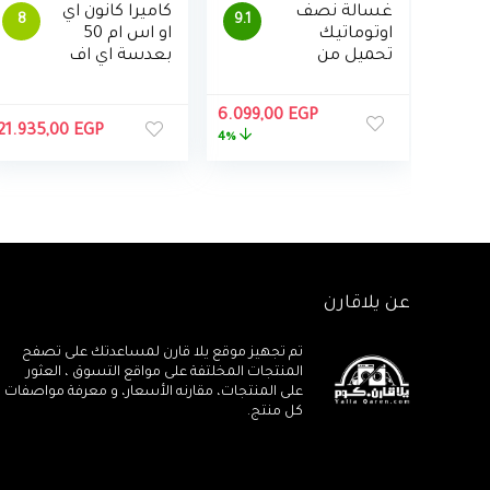
غسالة نصف
كاميرا كانون اي
8
9.1
اوتوماتيك
او اس ام 50
تحميل من
بعدسة اي اف
الاعلى
– ام
بموتورين من
السعر
السعر
6.099,00
EGP
توشيبا ، 7
21.935,00
EGP
الأصلي
الحالي
4%
كجم
هو:
هو:
6.099,00 EGP.
6.350,00 EGP.
عن يلاقارن
تم تجهيز موقع يلا قارن لمساعدتك على تصفح
المنتجات المخلتفة على مواقع التسوق ، العثور
على المنتجات، مقارنه الأسعار، و معرفة مواصفات
كل منتج.