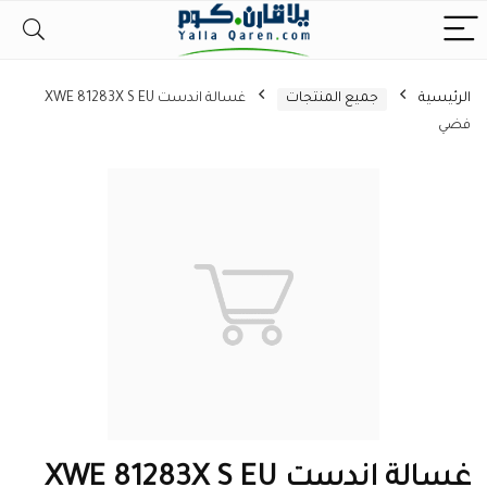
الرئيسية
جميع المنتجات
غسالة اندست XWE 81283X S EU
فضي
غسالة اندست XWE 81283X S EU