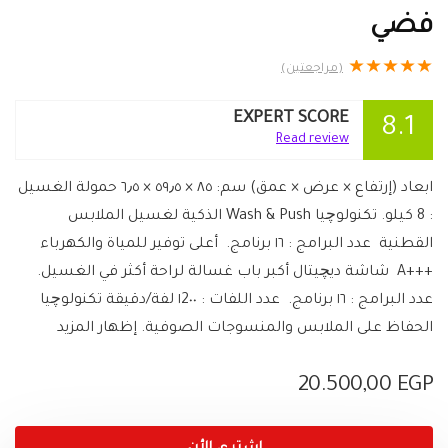
فضي
★
★
★
★
★
(مراجعتين)
EXPERT SCORE
8.1
Read review
ابعاد (إرتفاع × عرض × عمق) سم: ٨٥ × ٥٩٫٥ × ٦٫٥ حمولة الغسيل
: 8 كيلو. تكنولوچيا Wash & Push الذكية لغسيل الملابس
القطنية عدد البرامج : ١٦ برنامج. أعلى توفير للمياة والكهرباء
+++A شاشة ديچيتال أكبر باب غسالة لراحة أكثر في الغسيل.
عدد البرامج : ١٦ برنامج. عدد اللفات : ١2٠٠ لفة/دقيقة تكنولوچيا
الحفاظ على الملابس والمنسوجات الصوفية. إظهار المزيد
20.500,00
EGP