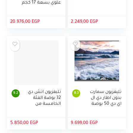
علوي بسعة 17 كجم
من تورنيدو، انفرتر
DDM، مع مضخة
20.976,00
EGP
2.249,00
EGP
تليفزيون سمارت
تليفزيون اتش دي
9.2
8.3
بدون اطار دي ال
32 بوصة الفئة
اي دي 50 بوصة
الخامسة من
4K مع ريسيفر
سامسونج
مدمج من توشيبا،
N5000 مع
50U5965EA
ريسيفر داخلي
5.850,00
EGP
9.699,00
EGP