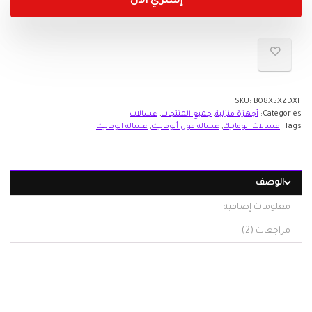
إشتري الأن
SKU:
B08X5XZDXF
Categories:
أجهزة منزلية
,
جميع المنتجات
,
غسالات
Tags:
غسالات اتوماتيك
,
غسالة فول أتوماتيك
,
غساله اتوماتيك
الوصف
معلومات إضافية
مراجعات (2)