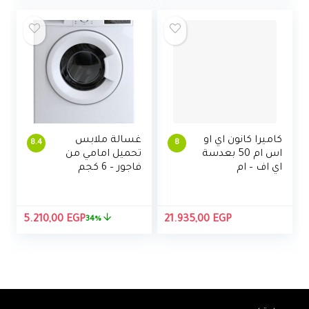
كاميرا كانون اي او
غسالة ملابس
8.4
8
اس ام 50 بعدسة
تحميل امامي من
اي اف – ام
فاجور – 6 كجم
السعر
السع
5.210,00
EGP
21.935,00
EGP
34%
الأصلي
الحالي
هو:
هو:
,00 EGP.
7.895,00 EGP.