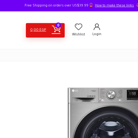
How to make these links
Free Shipping on orders over US$39.99
0
0,00
EGP
Login
Wishlist