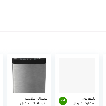
تليفزيون
غسالة ملابس
9.4
سمارت كيو ال
اوتوماتيك تحميل