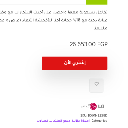
تفاعل بسهولة معها واحصل على أحدث الابتكارات مع وظيفة
ملليمتر
26.653,00
EGP
إشتري الأن
إل جي
SKU:
B091NZ2S8D
Categories:
أجهزة منزلية
,
جميع المنتجات
,
غسالات