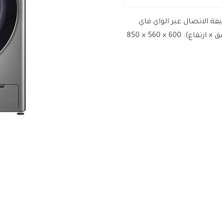
 الاتصال عبر الواي فاي
عناية ذكية مع 18% حماية أكثر للأقمشة الأبعاد (عرض × عمق × ارتفاع): 600 × 560 × 850