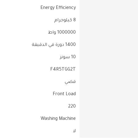
‎Energy Efficiency
‎8 كيلوجرام
‎1000000 واط
‎1400 دورة في الدقيقة
‎10 سونز
‎F4R5TGG2T
‎Front Load
‎220
‎Washing Machine