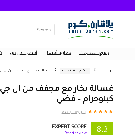
Search
for:
جميع المنتجات
مقارنة أسعار
أفضل عروض
ك
الرئيسية
جميع المنتجات
غسالة بخار مع مجفف من ال جي F4R5TGG2T، 8 كيلوجرام – 
كيلوجرام – فضي
★
★
★
★
★
(مراجعة واحدة)
EXPERT SCORE
8.2
Read review