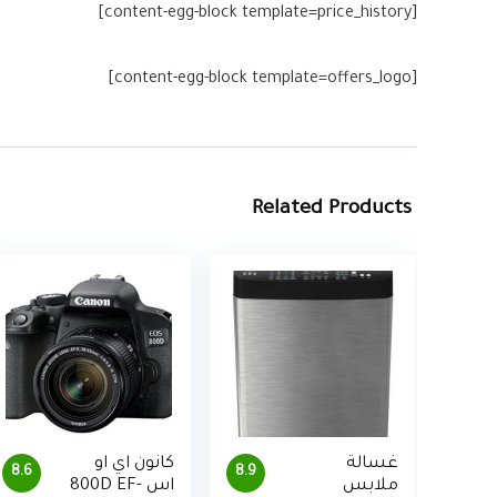
[content-egg-block template=price_history]
[content-egg-block template=offers_logo]
Related Products
غسالة
كانون اي او
8.6
8.9
ملابس
اس 800D EF-