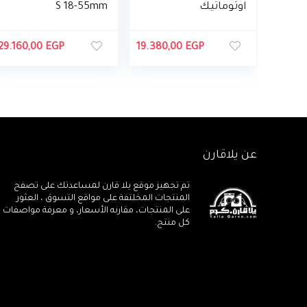
اوتوماتيك
S 18-55mm
تحميل علوي
F4-5.6 IS STM
بسعة 15 كجم
عدسة
29.160,00
EGP
19.380,00
EGP
من تورنيدو،
انفرتر DDM،
مع مضخة
عن يلاقارن
تم تجهيز موقع يلا قارن لمساعدتك على تصفح
المنتجات المخلتفة على مواقع التسوق ، العثور
على المنتجات، مقارنه الأسعار، و معرفة مواصفات
كل منتج.