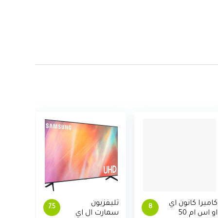
كاميرا كانون اي
تليفزيون
7.5
8
او اس ام 50
سمارت ال اي