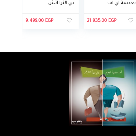
بعدسة اي اف
دي الترا اتش
– ام
دي 4K 43
بوصة مع
9.499,00
EGP
21.935,00
EGP
ريسيفر مدمج
وريموت
كنترول من
سامسونج
UA43AU7000
UXEG