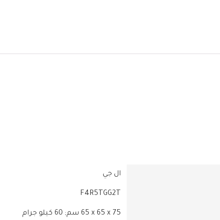
‎F4R5TGG2T
‎65 x 65 x 75 سم; 60 كيلو جرام