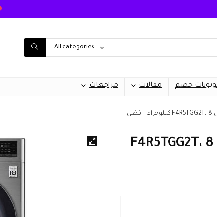
All categories
وبونات خصم
مقالات
مراجعات
فضي
غسالة بخار مع مجفف من ال جي F4R5TGG2T، 8