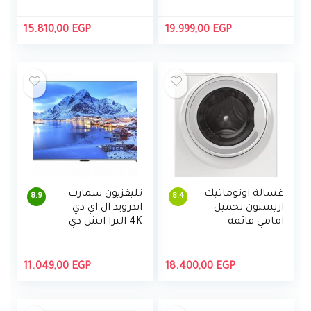
AU8000 بتقنية
مدمج من توشيبا،
المدى الديناميكي
43U5965EA
15.810,00
EGP
19.999,00
EGP
العالي HDR مع
تطبيق اليكسا
مدمج
(UA55AU8000UX
EG، موديل 2021)
غسالة اوتوماتيك
تليفزيون سمارت
8.9
8.4
اريستون تحميل
اندرويد ال اي دي
امامي قائمة
4K الترا اتش دي
بذاتها، سعة 7
50 بوصة بريسيفر
كيلو جرام، محرك
مدمج مع ريموت
انفرتر
كنترول من شارب
11.049,00
EGP
18.400,00
EGP
– 4T-C50DL6EX