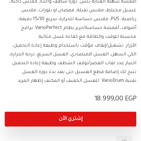
أقمشة سهلة العناية بلس، دورة شطف واحدة، ملابس داكنة،
غسيل مختلط، ملابس ثقيلة، قمصان او بلوزات، ملابس
رياضية، PUS، ملابس حساسة للحرارة، سريع 15/30 دقيقة،
أصواف، أقمشة حساسة/حرير نظام VarioPerfect: برامج
محسنة للوقت والطاقة مع كفاءة غسل مثالية
الأزرار: تشغيل/إيقاف مؤقت باستخدام وظيفة إعادة التحميل،
الكي السهل، الغسل الاقتصادي، الغسل السريع، درجة الحرارة،
اختيار عدد لفات العصر/توقف الشطف وظيفة إعادة التحميل:
تتيح لك إضافة قطع الغسيل حتى بعد بدء دورة الغسل.
تقنية VarioDrum: للغسل الخفيف أو المكثف إظهار المزيد
18.999,00
EGP
إشتري الأن