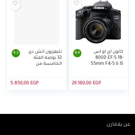
كانون اي او اس
تليفزيون اتش دي
9.2
8.6
800D EF-S 18-
32 بوصة الفئة
55mm F4-5.6 IS
الخامسة من
STM عدسة
سامسونج
N5000 مع
ريسيفر داخلي
5.850,00
EGP
29.160,00
EGP
عن يلاقارن