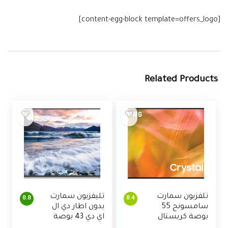
[content-egg-block template=offers_logo]
Related Products
تلفزيون سمارت
تليفزيون سمارت
8.8
8.4
سامسونج 55
بدون اطار دي ال
بوصة كريستال
اي دي 43 بوصة
UHD 4K سلسلة
4K مع ريسيفر