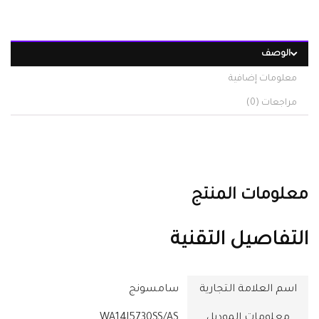
الوصف
معلومات إضافية
مراجعات (0)
معلومات المنتج
التفاصيل التقنية
اسم العلامة التجارية
معلومات الموديل
‎WA14J5730SS/AS