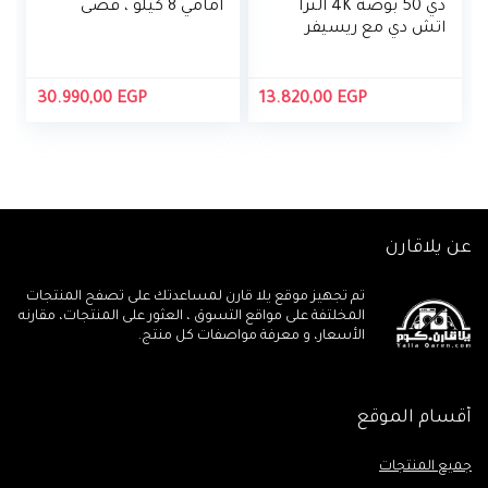
دي 50 بوصة 4K الترا
امامي 8 كيلو ، فضى
اتش دي مع ريسيفر
مدمج من تورنيدو، 3
منافذ اتش دي ام اي
ومنفذين يو اس بي،
30.990,00
EGP
13.820,00
EGP
اسود – 50US9500E
عن يلاقارن
تم تجهيز موقع يلا قارن لمساعدتك على تصفح المنتجات
المخلتفة على مواقع التسوق ، العثور على المنتجات، مقارنه
الأسعار، و معرفة مواصفات كل منتج.
أقسام الموقع
جميع المنتجات