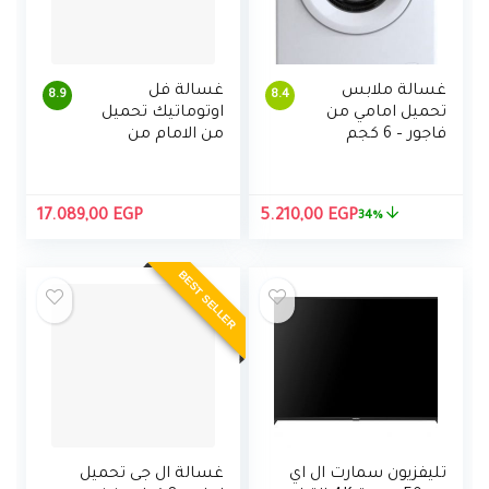
غسالة ملابس
غسالة فل
8.9
8.4
تحميل امامي من
اوتوماتيك تحميل
فاجور – 6 كجم
من الامام من
هوفر ، 7 كجم
السعر
السعر
17.089,00
EGP
5.210,00
EGP
34%
الأصلي
الحالي
هو:
هو:
BEST SELLER
5.210,00 EGP.
7.895,00 EGP.
تليفزيون سمارت ال اي
غسالة ال جى تحميل