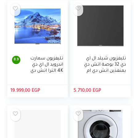
تليفزيون شيلد ال اي
تليفزيون سمارت
8.9
دي 32 بوصة اتش دي
اندرويد ال اي دي
بمنفذين اتش دي ام
4K الترا اتش دي
اي ومنفذين يو اس بي
65 بوصة بريسيفر
من تورنيدو، اسود –
مدمج مع ريموت
32EL8250E-A
كنترول من شارب
19.999,00
EGP
5.710,00
EGP
– 4T-C65DL6EX