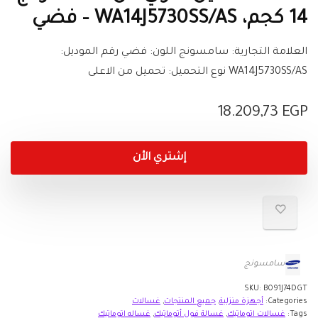
14 كجم، WA14J5730SS/AS – فضي
العلامة التجارية: سامسونج اللون: فضي رقم الموديل:
WA14J5730SS/AS نوع التحميل: تحميل من الاعلى
18.209,73
EGP
إشتري الأن
سامسونج
SKU:
B091J74DGT
Categories:
أجهزة منزلية
,
جميع المنتجات
,
غسالات
Tags:
غسالات اتوماتيك
,
غسالة فول أتوماتيك
,
غساله اتوماتيك