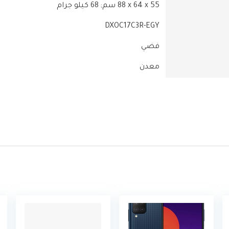
‎88 x 64 x 55 سم; 68 كيلو جرام
‎DXOC17C3R-EGY