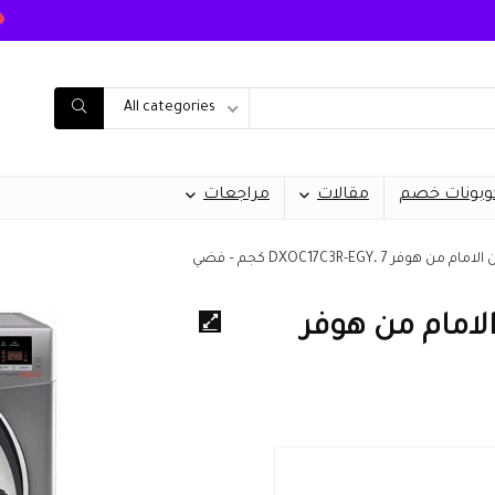
All categories
وبونات خصم
مقالات
مراجعات
DXOC17C3R-EGY،  كجم – فضي
لامام من هوفر