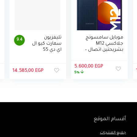
موبايل سامسونج
تليفزيون
9.4
جلاكسي M12
سمارت كيو ال
بشريحتين اتصال –
اي دي 55
6.5 بوصة، 4
بوصة 4K الترا
جيجابايت رام، 128
اتش دي
السعر
السعر
5.600,00
EGP
جيجابايت
بريسيفر مدمج
14.585,00
EGP
الأصلي
الحالي
5%
من
هو:
هو:
سامسونج،
5.600,00 EGP.
5.900,00 EGP.
QA55Q80AAU
XEG
أقسام الموقع
جميع المنتجات