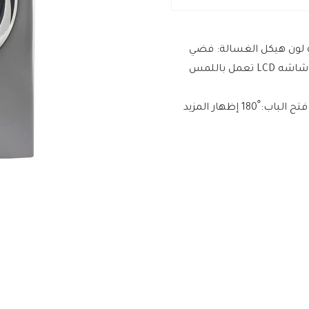
ران: 1100 لفة في الدقيقة لون هيكل الغسالة: فضي
لون و مادة صنع باب الغسالة : كروم نظام الغسيل الذكي شاشه LCD تعمل باللمس