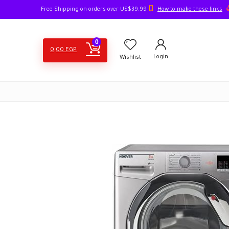
How to make these links
Free Shipping on orders over US$39.99
0
0,00
EGP
Login
Wishlist