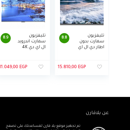
تليفزيون
تليفزيون
8.9
8.8
سمارت بدون
سمارت اندرويد
اطار دي ال اي
ال اي دي 4K
دي 43 بوصة
الترا اتش دي
4K مع ريسيفر
50 بوصة
مدمج من
بريسيفر مدمج
11.049,00
EGP
15.810,00
EGP
توشيبا،
مع ريموت
43U5965EA
كنترول من
شارب – 4T-
C50DL6EX
عن يلاقارن
تم تجهيز موقع يلا قارن لمساعدتك على تصفح