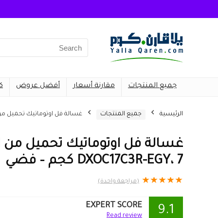
Search
for:
جميع المنتجات
مقارنة أسعار
أفضل عروض
ك
الرئيسية
جميع المنتجات
غسالة فل اوتوماتيك تحميل من الامام من هوفر 7
غسالة فل اوتوماتيك تحميل من ا
DXOC17C3R-EGY، 7 كجم – فضي
★
★
★
★
★
(مراجعة واحدة)
EXPERT SCORE
9.1
Read review