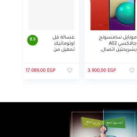
موبايل سامسونج
غسالة فل
8.9
جالاكسي A02
اوتوماتيك
بشريحتين اتصال،
تحميل من
شاشة 6.5 بوصة،
الامام من
32 جيجابايت، 3
هوفر ، 7 كجم
جيجابايت رام، شبكة
17.089,00
EGP
3.900,00
EGP
الجيل الرابع ال تي
اي