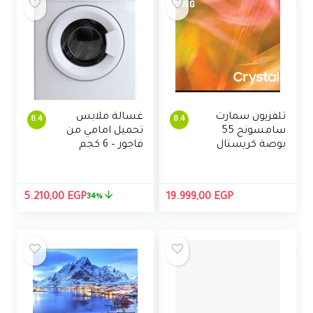
تلفزيون سمارت
غسالة ملابس
8.4
8.4
سامسونج 55
تحميل امامي من
بوصة كريستال
فاجور – 6 كجم
UHD 4K سلسلة
AU8000 بتقنية
المدى الديناميكي
السعر
السع
5.210,00
EGP
19.999,00
EGP
34%
العالي HDR مع
الأصلي
الحالي
تطبيق اليكسا
هو:
هو:
مدمج
,00 EGP.
7.895,00 EGP.
(UA55AU8000UX
EG، موديل 2021)