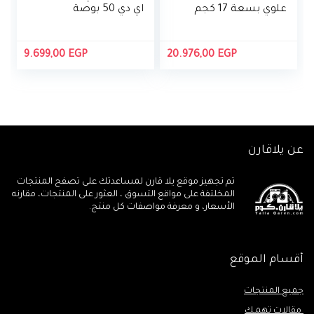
علوي بسعة 17 كجم
اي دي 50 بوصة
من تورنيدو، انفرتر
4K مع ريسيفر
DDM، مع مضخة
مدمج من توشيبا،
50U5965EA
9.699,00
EGP
20.976,00
EGP
عن يلاقارن
تم تجهيز موقع يلا قارن لمساعدتك على تصفح المنتجات
المخلتفة على مواقع التسوق ، العثور على المنتجات، مقارنه
الأسعار، و معرفة مواصفات كل منتج.
أقسام الموقع
جميع المنتجات
مقالات تهمـك