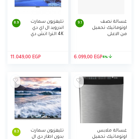
غسالة نصف
تليفزيون سمارت
8.9
9.1
اوتوماتيك تحميل
اندرويد ال اي دي
من الاعلى
4K الترا اتش دي
بموتورين من
50 بوصة بريسيفر
توشيبا ، 7 كجم
مدمج مع ريموت
كنترول من شارب
السعر
السعر
11.049,00
EGP
6.099,00
EGP
4%
– 4T-C50DL6EX
الأصلي
الحالي
هو:
هو:
6.099,00 EGP.
6.350,00 EGP.
غسالة ملابس
تليفزيون سمارت
8.3
اوتوماتيك تحميل
بدون اطار دي ال