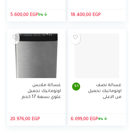
J80S2E(SK)
رام، 128 جيجابايت
السعر
السع
5.600,00
EGP
18.400,00
EGP
5%
الأصلي
الحالي
هو:
هو:
,00 EGP.
5.900,00 EGP.
غسالة نصف
غسالة ملابس
9.1
اوتوماتيك تحميل
اوتوماتيك تحميل
من الاعلى
علوي بسعة 17 كجم
بموتورين من
من تورنيدو، انفرتر
توشيبا ، 7 كجم
DDM، مع مضخة
السعر
السعر
20.976,00
EGP
6.099,00
EGP
4%
الأصلي
الحالي
هو:
هو: