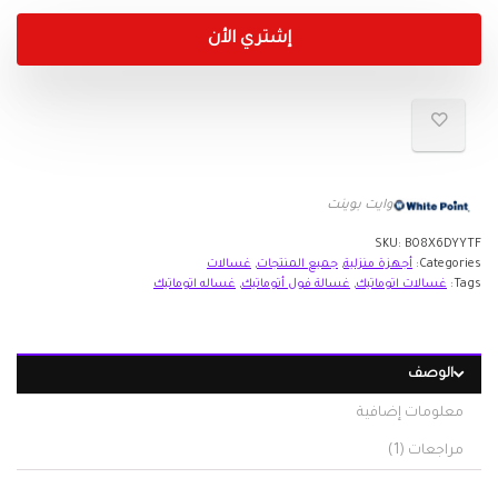
إشتري الأن
وايت بوينت
SKU:
B08X6DYYTF
Categories:
أجهزة منزلية
,
جميع المنتجات
,
غسالات
Tags:
غسالات اتوماتيك
,
غسالة فول أتوماتيك
,
غساله اتوماتيك
الوصف
معلومات إضافية
مراجعات (1)