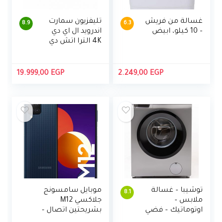
غسالة من فريش
تليفزيون سمارت
8.9
6.3
– 10 كيلو، ابيض
اندرويد ال اي دي
4K الترا اتش دي
65 بوصة بريسيفر
مدمج مع ريموت
كنترول من شارب
19.999,00
EGP
2.249,00
EGP
– 4T-C65DL6EX
توشيبا – غسالة
موبايل سامسونج
8.1
ملابس –
جلاكسي M12
اوتوماتيك – فضي
بشريحتين اتصال –
– 7 كج -TW-
6.5 بوصة، 4 جيجابايت