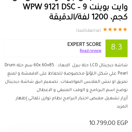
وايت بوينت WPW 9121 DSC – 9
كجم، 1200 لفة/الدقيقة
★
★
★
★
★
(مراجعة واحدة)
EXPERT SCORE
8.3
Read review
شاشة ديجيتال LCD حلة بيرل الابعاد : 60x 60×85 سم حلة Drum
Pearl علي شكل اللؤلؤ مخصوصة للحفاظ على الاقمشة و لمنع
تمزيق او نتش الملابس المواصفات: تصميم انيق شاشة ديجيتال
توضح اسم البرنامج و الوقت المتبقي و الاعطال.
أزرار تشغيل مقبض اختيار البرامج نظام توازن تلقائي إظهار
المزيد
10.799,00
EGP