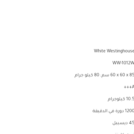
‎White Westinghous
‎WW-1012
‎60 x 60 x 8 سم; 80 كيلو جرام
‎A+
‎10. كيلوجرام
‎12 دورة في الدقيقة
‎ ديسيبل