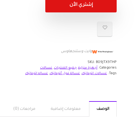
إشتري الأن
وايت وستنجهاوس
SKU:
B09JTX9THP
Categories:
أجهزة منزلية
,
جميع المنتجات
,
غسالات
Tags:
غسالات اتوماتيك
,
غسالة فول أتوماتيك
,
غساله اتوماتيك
الوصف
معلومات إضافية
مراجعات (0)