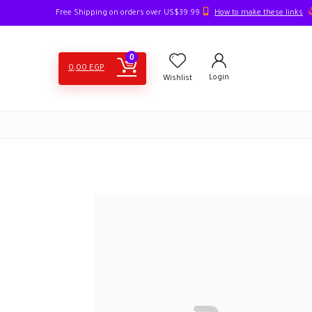
How to make these links
Free Shipping on orders over US$39.99
0
0,00
EGP
Login
Wishlist