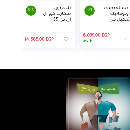
غسالة نصف
تليفزيون
9.4
9.1
اوتوماتيك
سمارت كيو ال
تحميل من
اي دي 55
الاعلى
بوصة 4K الترا
بموتورين من
اتش دي
السعر
السعر
6.099,00
EGP
توشيبا ، 7
بريسيفر مدمج
14.585,00
EGP
الأصلي
الحالي
4%
كجم
من
هو:
هو:
سامسونج،
6.099,00 EGP.
6.350,00 EGP.
QA55Q80AAU
XEG