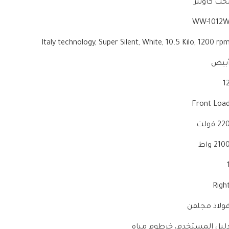
‎WW-1012
‎Italy technology, Super Silent, White, 10.5 Kilo, 1200 rp
‎1
‎Front Loa
‎22 فولت
‎210 واط
‎
‎Righ