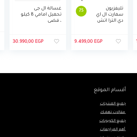
تليفزيون
غسالة ال جى
7.5
سمارت ال اي
تحميل امامي 8 كيلو
دي الترا اتش
، فضى
دي 4K 43
بوصة مع
ريسيفر مدمج
30.990,00
EGP
9.499,00
EGP
وريموت
كنترول من
سامسونج
UA43AU7000
UXEG
أقسام الموقع
جميع المنتجات
مقالات تهمـك
جميع الكوبونات
أهم المراجعات