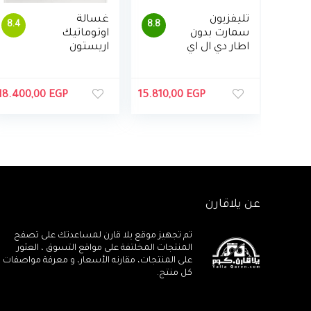
تليفزيون
غسالة
8.4
8.8
سمارت بدون
اوتوماتيك
اطار دي ال اي
اريستون
دي 43 بوصة
تحميل امامي
4K مع ريسيفر
قائمة بذاتها،
مدمج من
سعة 7 كيلو
18.400,00
EGP
15.810,00
EGP
توشيبا،
جرام، محرك
43U5965EA
انفرتر
عن يلاقارن
تم تجهيز موقع يلا قارن لمساعدتك على تصفح
المنتجات المخلتفة على مواقع التسوق ، العثور
على المنتجات، مقارنه الأسعار، و معرفة مواصفات
كل منتج.