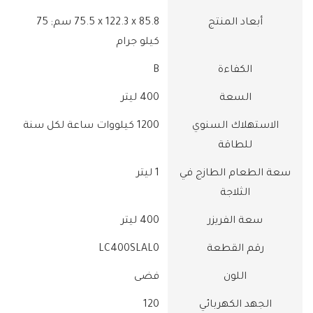
أبعاد المنتج
‎75.5 x 122.3 x 85.8 سم; 75
كيلو جرام
الكفاءة
‎B
السعة
‎400 ليتر
الاستهلاك السنوي
‎1200 كيلووات ساعة لكل سنة
للطاقة
سعة الطعام الطازج في
‎1 ليتر
الثلاجة
سعة الفريزر
‎400 ليتر
رقم القطعة
‎LC400SLAL0
اللون
الجهد الكهربائي
‎120