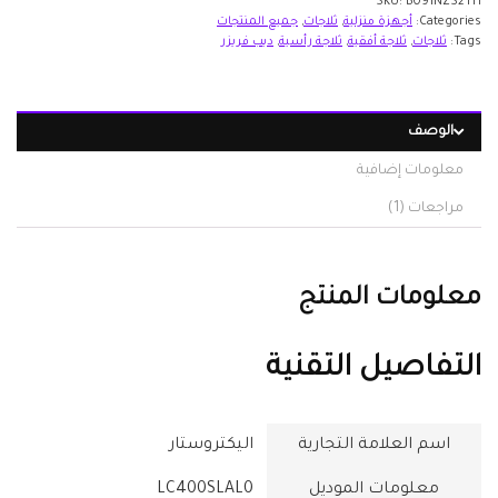
SKU:
B091NZS2TH
Categories:
أجهزة منزلية
,
ثلاجات
,
جميع المنتجات
Tags:
ثلاجات
,
ثلاجة أفقية
,
ثلاجة رأسية
,
ديب فريزر
الوصف
معلومات إضافية
مراجعات (1)
معلومات المنتج
التفاصيل التقنية
اسم العلامة التجارية
معلومات الموديل
‎LC400SLAL0