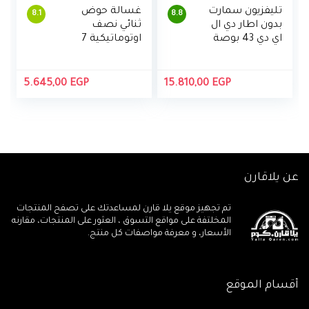
تليفزيون سمارت
غسالة حوض
8.1
8.8
بدون اطار دي ال
ثنائي نصف
اي دي 43 بوصة
اوتوماتيكية 7
4K مع ريسيفر
كجم من تورنيدو
مدمج من توشيبا،
-أبيض
43U5965EA
5.645,00
EGP
15.810,00
EGP
عن يلاقارن
تم تجهيز موقع يلا قارن لمساعدتك على تصفح المنتجات
المخلتفة على مواقع التسوق ، العثور على المنتجات، مقارنه
الأسعار، و معرفة مواصفات كل منتج.
أقسام الموقع