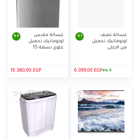
غسالة نصف
غسالة ملابس
8.9
9.1
اوتوماتيك تحميل
اوتوماتيك تحميل
من الاعلى
علوي بسعة 15
بموتورين من
كجم من تورنيدو،
توشيبا ، 7 كجم
انفرتر DDM، مع
مضخة
السعر
السعر
19.380,00
EGP
6.099,00
EGP
4%
الأصلي
الحالي
هو:
هو:
6.099,00 EGP.
6.350,00 EGP.