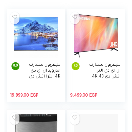
تليفزيون سمارت
تليفزيون سمارت
8.9
7.5
ال اي دي الترا
اندرويد ال اي دي
اتش دي 4K 43
4K الترا اتش دي
بوصة مع ريسيفر
65 بوصة بريسيفر
مدمج وريموت
مدمج مع ريموت
كنترول من
كنترول من شارب
19.999,00
EGP
9.499,00
EGP
سامسونج
– 4T-C65DL6EX
UA43AU7000UXE
G