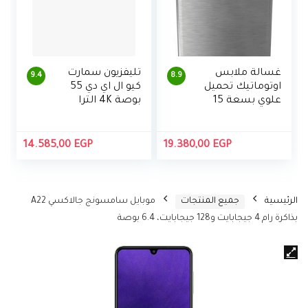
غسالة ملابس
تليفزيون سمارت
9.4
8.9
اوتوماتيك تحميل
كيو ال اي دي 55
علوي بسعة 15
بوصة 4K الترا
كجم من تورنيدو،
اتش دي بريسيفر
انفرتر DDM، مع
مدمج من
مضخة
سامسونج،
14.585,00
EGP
19.380,00
EGP
QA55Q80AAUXE
G
الرئيسية
جميع المنتجات
موبايل سامسونج جالاكسي A22
بذاكرة رام 4 جيجابايت و128 جيجابايت، 6.4 بوصة