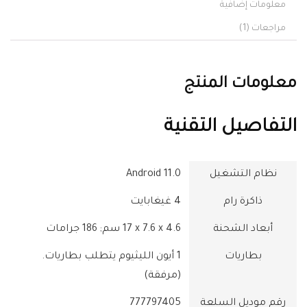
معلومات إضافية
مراجعات (1)
معلومات المنتج
التفاصيل التقنية
نظام التشغيل
‎Android 11.0
ذاكرة رام
‎4 غيغابايت
أبعاد الشحنة
‎17 x 7.6 x 4.6 سم; 186 جرامات
بطاريات
‎1 أيون الليثيوم يتطلب بطاريات.
(مرفقة)
رقم موديل السلعة
‎777797405