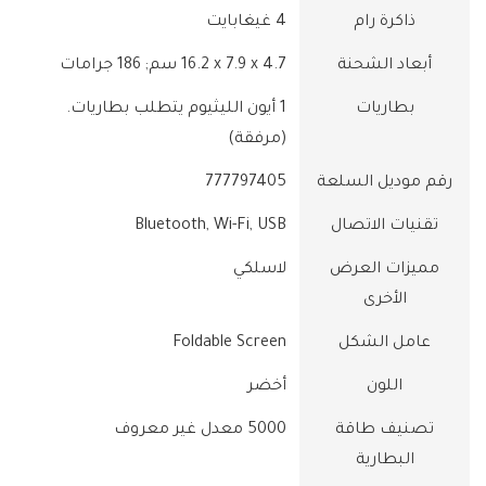
ذاكرة رام
‎4 غيغابايت
أبعاد الشحنة
‎16.2 x 7.9 x 4.7 سم; 186 جرامات
بطاريات
‎1 أيون الليثيوم يتطلب بطاريات.
(مرفقة)
رقم موديل السلعة
‎777797405
تقنيات الاتصال
‎Bluetooth, Wi-Fi, USB
مميزات العرض
الأخرى
عامل الشكل
‎Foldable Screen
اللون
تصنيف طاقة
‎5000 معدل غير معروف
البطارية