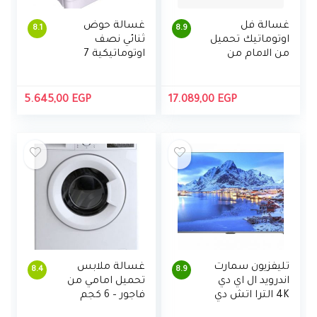
غسالة فل
غسالة حوض
8.1
8.9
اوتوماتيك تحميل
ثنائي نصف
من الامام من
اوتوماتيكية 7
هوفر ، 7 كجم
كجم من تورنيدو
-أبيض
5.645,00
EGP
17.089,00
EGP
تليفزيون سمارت
غسالة ملابس
8.4
8.9
اندرويد ال اي دي
تحميل امامي من
4K الترا اتش دي
فاجور – 6 كجم
50 بوصة بريسيفر