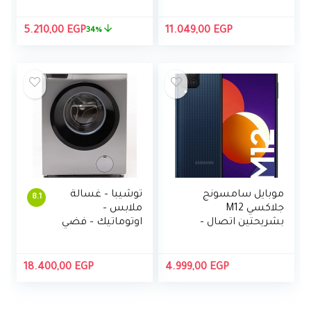
مدمج مع ريموت
كنترول من شارب
السعر
السع
5.210,00
EGP
11.049,00
EGP
34%
– 4T-C50DL6EX
الأصلي
الحالي
هو:
هو:
,00 EGP.
7.895,00 EGP.
موبايل سامسونج
توشيبا – غسالة
8.1
جلاكسي M12
ملابس –
بشريحتين اتصال –
اوتوماتيك – فضي
6.5 بوصة، 4 جيجابايت
– 7 كج -TW-
رام، 64 جيجابايت –
J80S2E(SK)
اسود
18.400,00
EGP
4.999,00
EGP