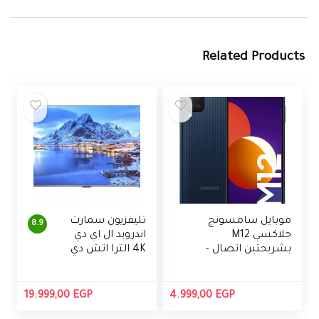
Related Products
موبايل سامسونج
تليفزيون سمارت
8.9
جلاكسي M12
اندرويد ال اي دي
بشريحتين اتصال –
4K الترا اتش دي
6.5 بوصة، 4 جيجابايت
65 بوصة بريسيفر
رام، 64 جيجابايت –
مدمج مع ريموت
اسود
كنترول من شارب
19.999,00
EGP
4.999,00
EGP
– 4T-C65DL6EX