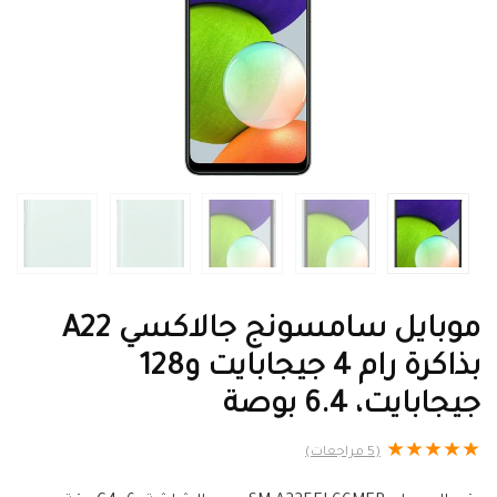
موبايل سامسونج جالاكسي A22
بذاكرة رام 4 جيجابايت و128
جيجابايت، 6.4 بوصة
★
★
★
★
★
(
5
مراجعات)