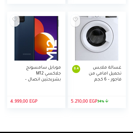
اسود – 50US9500E
غسالة ملابس
موبايل سامسونج
8.4
تحميل امامي من
جلاكسي M12
فاجور – 6 كجم
بشريحتين اتصال –
6.5 بوصة، 4 جيجابايت
رام، 64 جيجابايت –
اسود
السعر
السعر
4.999,00
EGP
5.210,00
EGP
34%
الأصلي
الحالي
هو:
هو:
5.210,00 EGP.
7.895,00 EGP.