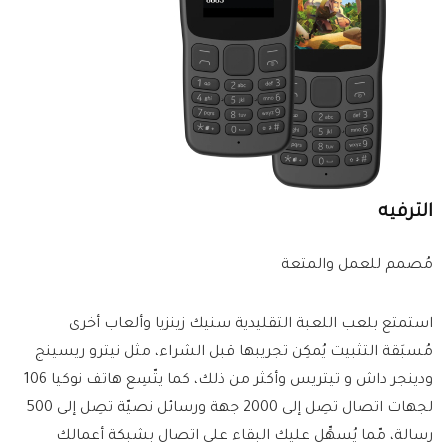
الترفيه
مُصمم للعمل والمتعة
استمتع بلعب اللعبة التقليدية سنيك زينزيا وألعاب أخرى
مُسبَقة التثبيت يُمكِن تجريبها قبل الشراء، مثل نيترو ريسينج
ودينجر داش و تيتريس وأكثر من ذلك، كما يتّسِع هاتف نوكيا 106
لجهات اتصال تصِل إلى 2000 جهة ورسائل نصيّة تصِل إلى 500
رسالة، مّما يُسهِّل عليك البقاء على اتصال بشبكة أعمالك