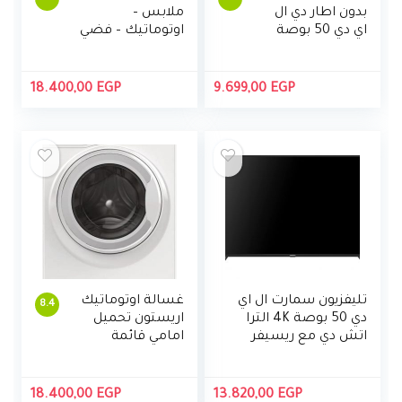
بدون اطار دي ال
ملابس –
اي دي 50 بوصة
اوتوماتيك – فضي
4K مع ريسيفر
– 7 كج -TW-
مدمج من توشيبا،
J80S2E(SK)
50U5965EA
18.400,00
EGP
9.699,00
EGP
تليفزيون سمارت ال اي
غسالة اوتوماتيك
8.4
دي 50 بوصة 4K الترا
اريستون تحميل
اتش دي مع ريسيفر
امامي قائمة
مدمج من تورنيدو، 3
بذاتها، سعة 7
منافذ اتش دي ام اي
كيلو جرام، محرك
ومنفذين يو اس بي،
انفرتر
18.400,00
EGP
13.820,00
EGP